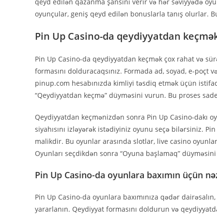
qeyd edilən qazanma şansını verir və hər səviyyədə oyu
oyunçular, geniş qeyd edilən bonuslarla tanış olurlar. 
Pin Up Casino-da qeydiyyatdan keçmə
Pin Up Casino-da qeydiyyatdan keçmək çox rahat və sürə
formasını dolduracaqsınız. Formada ad, soyad, e-poçt və 
pinup.com hesabınızda kimliyi təsdiq etmək üçün istifa
“Qeydiyyatdan keçmə” düyməsini vurun. Bu proses sade 
Qeydiyyatdan keçmənizdən sonra Pin Up Casino-dakı oyu
siyahısını izləyərək istədiyiniz oyunu seçə bilərsiniz. P
malikdir. Bu oyunlar arasında slotlar, live casino oyunları
Oyunları seçdikdən sonra “Oyuna başlamaq” düyməsini t
Pin Up Casino-da oyunlara baxımın üçün nə
Pin Up Casino-da oyunlara baxımınıza qədər dairəsalın
yararlanın. Qeydiyyat formasını doldurun və qeydiyyat