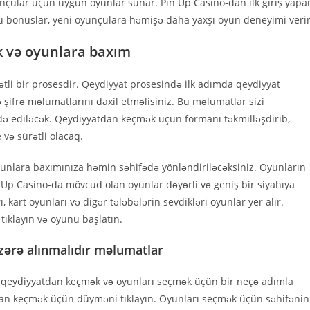
nçular üçün uyğun oyunlar sunar. Pin Up Casino-dan ilk giriş yapa
Bu bonuslar, yeni oyunçulara həmişə daha yaxşı oyun deneyimi verir
k və oyunlara baxım
tli bir prosesdir. Qeydiyyat prosesində ilk adımda qeydiyyat
şifrə məlumatlarını daxil etməlisiniz. Bu məlumatlar sizi
də ediləcək. Qeydiyyatdan keçmək üçün formanı təkmilləşdirib,
və sürətli olacaq.
nlara baxımınıza həmin səhifədə yönləndiriləcəksiniz. Oyunların
in Up Casino-da mövcud olan oyunlar dəyərli və geniş bir siyahıya
, kart oyunları və digər tələbələrin sevdikləri oyunlar yer alır.
ıklayın və oyunu başlatın.
zərə alınmalıdır məlumatlar
, qeydiyyatdan keçmək və oyunları seçmək üçün bir neçə adımla
dan keçmək üçün düyməni tıklayın. Oyunları seçmək üçün səhifənin