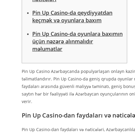
Pin Up Casino-da qeydiyyatdan
keçmək və oyunlara baxım
Pin Up Casino-da oyunlara baxımın
üçün nəzərə alınmalıdır
məlumatlar
Pin Up Casino Azərbaycanda populyarlaşan onlayn kazino v
təlimatlandırır. Pin Up Casino-da geniş qrupda oyunlar m
faydaları arasında güvenli maliyyə təminatı, geniş bonu
saytın hər bir fəaliyyəti ilə Azərbaycan oyunçularının 
verir.
Pin Up Casino-dan faydaları və nəticələ
Pin Up Casino-dan faydaları və nəticələri, Azərbaycanlıla