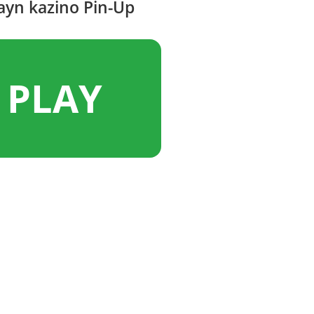
ayn kazino Pin-Up
PLAY