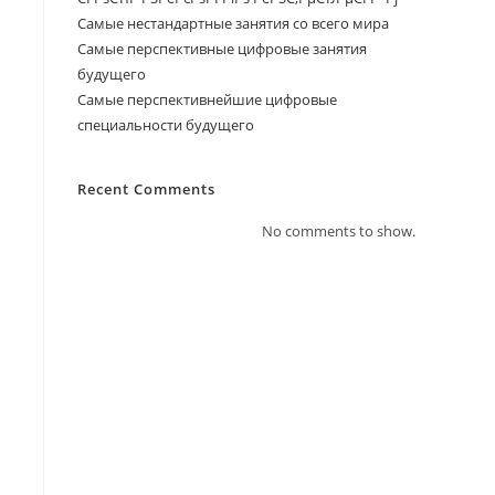
Самые нестандартные занятия со всего мира
Самые перспективные цифровые занятия
будущего
Самые перспективнейшие цифровые
специальности будущего
Recent Comments
No comments to show.