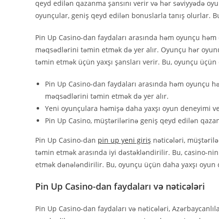
qeyd edilən qazanma şansını verir və hər səviyyədə oyu
oyunçular, geniş qeyd edilən bonuslarla tanış olurlar. 
Pin Up Casino-dan faydaları arasında həm oyunçu həm d
məqsədlərini təmin etmək də yer alır. Oyunçu hər oyunu
təmin etmək üçün yaxşı şansları verir. Bu, oyunçu üçün
Pin Up Casino-dan faydaları arasında həm oyunçu hə
məqsədlərini təmin etmək də yer alır.
Yeni oyunçulara həmişə daha yaxşı oyun deneyimi ve
Pin Up Casino, müştərilərinə geniş qeyd edilən qazan
Pin Up Casino-dan
pin up yeni giriş
nəticələri, müştəril
təmin etmək arasında iyi dəstəkləndirilir. Bu, casino-n
etmək dənələndirilir. Bu, oyunçu üçün daha yaxşı oyun
Pin Up Casino-dan faydaları və nəticələri
Pin Up Casino-dan faydaları və nəticələri, Azərbaycanlıla