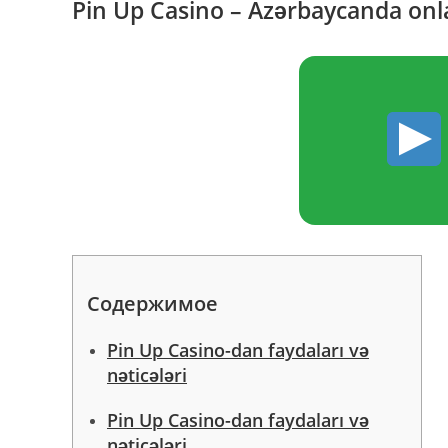
Pin Up Casino – Azərbaycanda onl
Содержимое
Pin Up Casino-dan faydaları və
nəticələri
Pin Up Casino-dan faydaları və
nəticələri