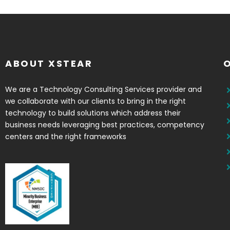
ABOUT XSTEAR
O
We are a Technology Consulting Services provider and
we collaborate with our clients to bring in the right
technology to build solutions which address their
business needs leveraging best practices, competency
centers and the right frameworks