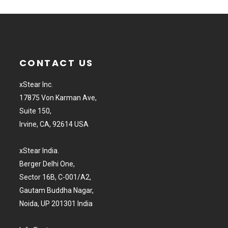
CONTACT US
xStear Inc.
17875 Von Karman Ave,
Suite 150,
Irvine, CA, 92614 USA
xStear India.
Berger Delhi One,
Sector 16B, C-001/A2,
Gautam Buddha Nagar,
Noida, UP 201301 India