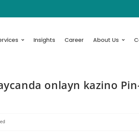
ervices
Insights
Career
About Us
C
aycanda onlayn kazino Pin
zed