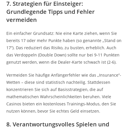
7. Strategien für Einsteiger:
Grundlegende Tipps und Fehler
vermeiden
Ein einfacher Grundsatz: Nie eine Karte ziehen, wenn Sie
bereits 17 oder mehr Punkte haben (so genannte „Stand on
17“). Das reduziert das Risiko, zu busten, erheblich. Auch
das Verdoppeln (Double Down) sollte nur bei 9‑11 Punkten
genutzt werden, wenn die Dealer‑Karte schwach ist (2‑6).
Vermeiden Sie häufige Anfängerfehler wie das „Insurance“-
Wetten – diese sind statistisch nachteilig. Stattdessen
konzentrieren Sie sich auf Basisstrategien, die auf
mathematischen Wahrscheinlichkeiten beruhen. Viele
Casinos bieten ein kostenloses Trainings‑Modus, den Sie
nutzen können, bevor Sie echtes Geld einsetzen.
8. Verantwortungsvolles Spielen und