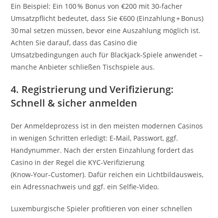
Ein Beispiel: Ein 100 % Bonus von €200 mit 30‑facher
Umsatzpflicht bedeutet, dass Sie €600 (Einzahlung + Bonus)
30 mal setzen müssen, bevor eine Auszahlung möglich ist.
Achten Sie darauf, dass das Casino die
Umsatzbedingungen auch für Blackjack‑Spiele anwendet –
manche Anbieter schließen Tischspiele aus.
4. Registrierung und Verifizierung:
Schnell & sicher anmelden
Der Anmeldeprozess ist in den meisten modernen Casinos
in wenigen Schritten erledigt: E‑Mail, Passwort, ggf.
Handynummer. Nach der ersten Einzahlung fordert das
Casino in der Regel die KYC‑Verifizierung
(Know‑Your‑Customer). Dafür reichen ein Lichtbildausweis,
ein Adressnachweis und ggf. ein Selfie‑Video.
Luxemburgische Spieler profitieren von einer schnellen