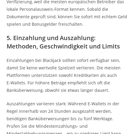
Verifizierung, weil die meisten europäischen Betreiber das
lokale Personalausweis‑Format kennen. Sobald die
Dokumente geprüft sind, können Sie sofort mit echtem Geld
spielen und Bonusgelder freischalten.
5. Einzahlung und Auszahlung:
Methoden, Geschwindigkeit und Limits
Einzahlungen bei Blackjack sollten sofort verfügbar sein,
damit Sie keine wertvolle Spielzeit verlieren. Die meisten
Plattformen unterstützen sowohl Kreditkarten als auch
E‑Wallets. Für höhere Beträge empfiehlt sich oft die
Banküberweisung, obwohl sie etwas länger dauert.
Auszahlungen variieren stark: Während E‑Wallets in der
Regel innerhalb von 24 Stunden ausgezahlt werden,
benötigen Banküberweisungen bis zu fünf Werktage.
Prüfen Sie die Mindesteinzahlungs‑ und
Mindestabhebungsgrenzen – ein zu niedriges Limit kann