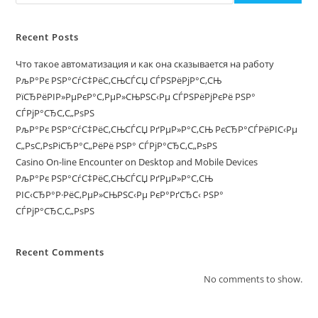
Recent Posts
Что такое автоматизация и как она сказывается на работу
РљР°Рє РЅР°СѓС‡РёС‚СЊСЃСЏ СЃРЅРёРјР°С‚СЊ
РїСЂРёРІР»РµРєР°С‚РµР»СЊРЅС‹Рµ СЃРЅРёРјРєРё РЅР°
СЃРјР°СЂС‚С„РѕРЅ
РљР°Рє РЅР°СѓС‡РёС‚СЊСЃСЏ РґРµР»Р°С‚СЊ РєСЂР°СЃРёРІС‹Рµ
С„РѕС‚РѕРіСЂР°С„РёРё РЅР° СЃРјР°СЂС‚С„РѕРЅ
Casino On-line Encounter on Desktop and Mobile Devices
РљР°Рє РЅР°СѓС‡РёС‚СЊСЃСЏ РґРµР»Р°С‚СЊ
РІС‹СЂР°Р·РёС‚РµР»СЊРЅС‹Рµ РєР°РґСЂС‹ РЅР°
СЃРјР°СЂС‚С„РѕРЅ
Recent Comments
No comments to show.