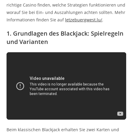
richtige Casino finden, welche Strategien funktionieren und
worauf Sie bei Ein‑ und Auszahlungen achten sollten. Mehr
Informationen finden Sie auf
letzebuergwest.lu/
.
1. Grundlagen des Blackjack: Spielregeln
und Varianten
Beim klassischen Blackjack erhalten Sie zwei Karten und