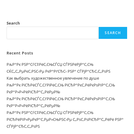
Search
SEARCH
Recent Posts
РљР°Рє РЅР°СѓС‡РёС‚СЊСЃСЏ СЃРЅРёРјР°С‚СЊ
СЌС„С„РµРєС‚РЅС‹Рµ РєР°РґСЂС‹ РЅР° СЃРјР°СЂС‚С„РѕРЅ
Как выбрать художественное увлечение по душе
РљР°Рє РїСЂРёСЃС‚СѓРїРёС‚СЊ РїСЂР°РєС‚РёРєРѕРІР°С‚СЊ
РєР°Р»Р»РёРіСЂР°С„РёРµР№
РљР°Рє РїСЂРёСЃС‚СѓРїРёС‚СЊ РїСЂР°РєС‚РёРєРѕРІР°С‚СЊ
РєР°Р»Р»РёРіСЂР°С„РёРµР№
РљР°Рє РЅР°СѓС‡РёС‚СЊСЃСЏ СЃРЅРёРјР°С‚СЊ
РїСЂРёРІР»РµРєР°С‚РµР»СЊРЅС‹Рµ С„РѕС‚РѕРіСЂР°С„РёРё РЅР°
СЃРјР°СЂС‚С„РѕРЅ